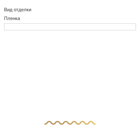
Вид отделки
Пленка
У Вас остались
вопросы?
Оставьте заявку, и наш менеджер свяжется
с вами