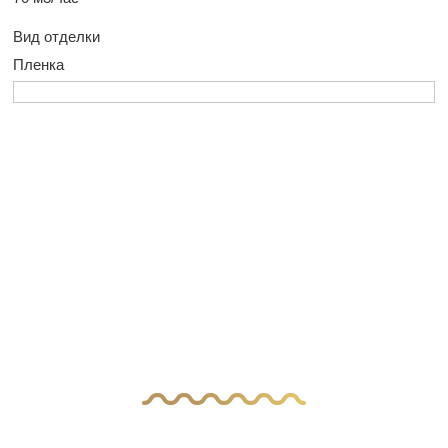
Вид отделки
Пленка
У Вас остались
вопросы?
Оставьте заявку, и наш менеджер свяжется
с вами