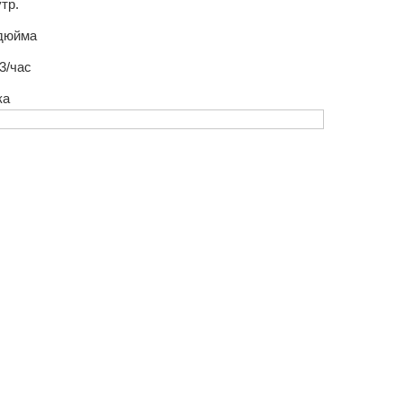
утр.
 дюйма
3/час
ка
осы?