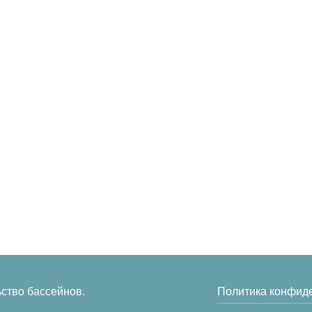
оды
Строительство бассейнов
О компани
Проектирование
Доставка и
бассейнов
одные для
Наши раб
Сервисное обслуживание
Контакты
е
ьство бассейнов.
Политика конфид