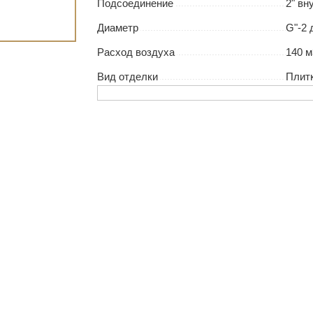
Подсоединение
2" вн
Диаметр
G"-2
Расход воздуха
140 м
Вид отделки
Плит
ас остались вопр