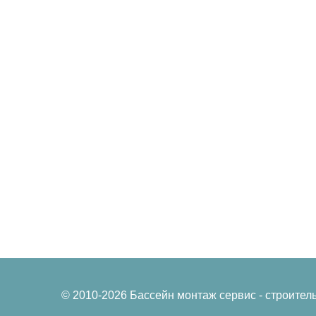
Композитные
Дезинфекция в
Сборно-разборные
Подогрев воды
бассейны
Пылесосы подв
Полипропиленовые
бассейна
бассейны
Фильтры и
Мозаичные бассейны
фильтровальны
установки
Пленочные бассейны
Общественные бассейны
© 2010-2026 Бассейн монтаж сервис - строител