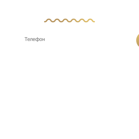
авьте заявку, и наш менеджер свяжется с 
ку «Отправить заявку», вы соглашаетесь на
обработку пер
ование
Услуги
О ком