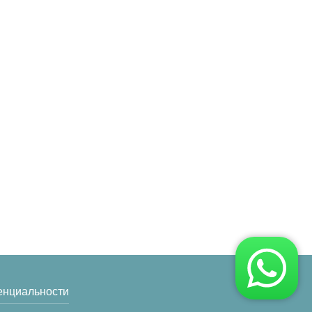
8 (925) 098-32-97
и
 оплата
8 (915) 414-5-915
оты
Обратный звонок
Московская область, г.
Апрелевка , ул.
Февральская, дом 10
Время работы: Пн.-Пт.: с
9.00 до 21.00
енциальности