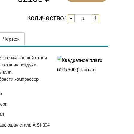
Количество:
-
+
Чертеж
из нержавеющей стали.
нетания воздуха.
упили.
брести компрессор
а.
озон
.1
авеющая сталь AISI-304