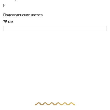
F
Подсоединение насоса
75 мм
У Вас остались
вопросы?
Оставьте заявку, и наш менеджер свяжется
с вами