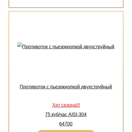
Противоток с пьезокнопкой двухструйный
Хит сезона!!!
75 куб/час AISI-304
64700