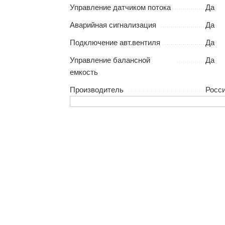
Управление датчиком потока
Да
Аварийная сигнализация
Да
Подключение авт.вентиля
Да
Управление балансной
Да
емкость
Производитель
Росс
ас остались вопр