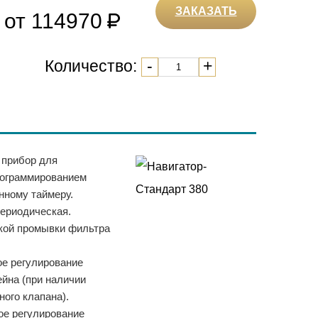
ЗАКАЗАТЬ
от 114970
Количество:
-
+
прибор для
рограммированием
нному таймеру.
ериодическая.
кой промывки фильтра
ое регулирование
ейна (при наличии
ного клапана).
ое регулирование