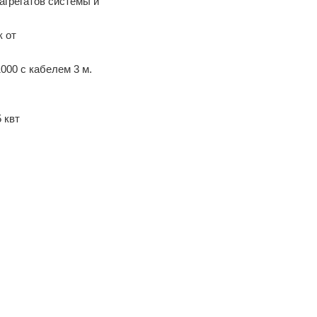
агрегатов системы и
 от
000 с кабелем 3 м.
5 квт