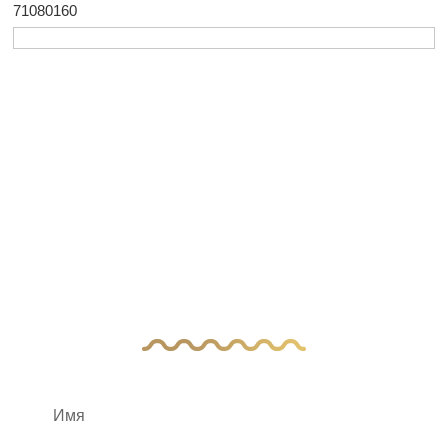
71080160
У Вас остались
вопросы?
Оставьте заявку, и наш менеджер свяжется
с вами