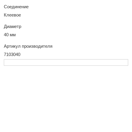
Соединение
Клеевое
Диаметр
40 мм
Артикул производителя
7103040
У Вас остались
вопросы?
Оставьте заявку, и наш менеджер свяжется