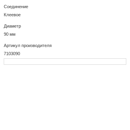
Соединение
Клеевое
Диаметр
90 мм
Артикул производителя
7103090
У Вас остались
вопросы?
Оставьте заявку, и наш менеджер свяжется