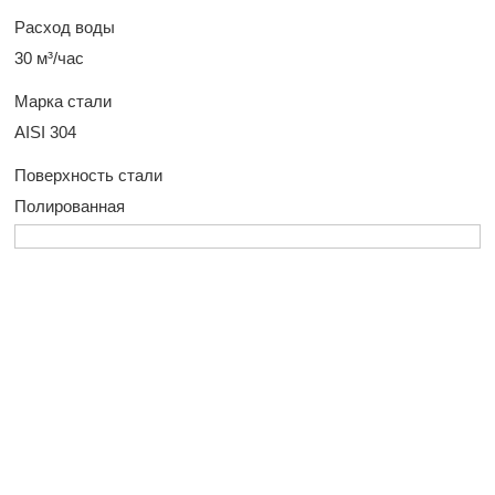
Расход воды
30 м³/час
Марка стали
AISI 304
Поверхность стали
Полированная
У Вас остались
вопросы?
Оставьте заявку, и наш менеджер свяжется