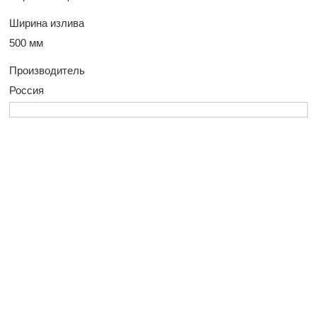
Ширина излива
500 мм
Производитель
Россия
У Вас остались
вопросы?
Оставьте заявку, и наш менеджер свяжется
с вами