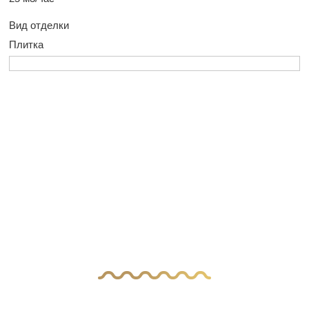
Вид отделки
Плитка
У Вас остались
вопросы?
Оставьте заявку, и наш менеджер свяжется
с вами