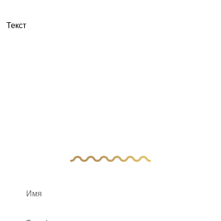
Текст
У Вас остались
вопросы?
Оставьте заявку, и наш менеджер свяжется
с вами