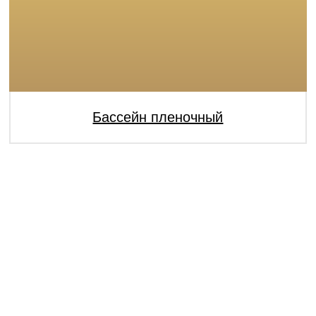
Бассейн пленочный
У Вас остались
вопросы?
Оставьте заявку, и наш менеджер свяжется
с вами