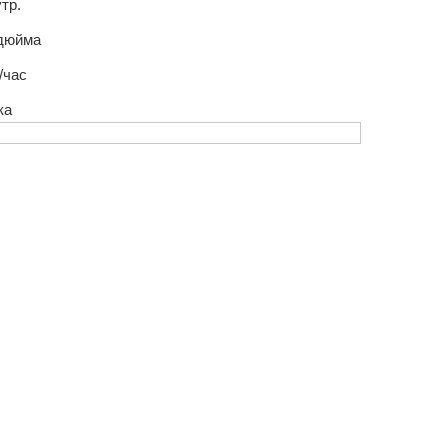
утр.
 дюйма
/час
ка
осы?