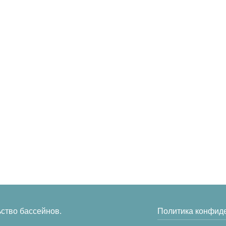
оды
Строительство бассейнов
О компани
Проектирование
Доставка и
бассейнов
одные для
Наши раб
Сервисное обслуживание
Контакты
е
ьство бассейнов.
Политика конфид