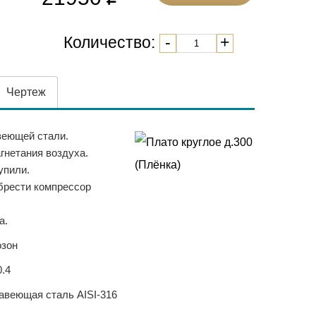
Количество:
-
+
Чертеж
веющей стали.
нетания воздуха.
упили.
брести компрессор
а.
озон
.4
авеющая сталь AISI-316