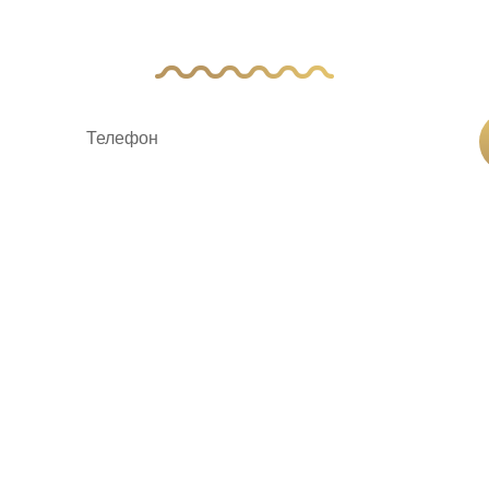
авьте заявку, и наш менеджер свяжется с 
ку «Отправить заявку», вы соглашаетесь на
обработку пер
ование
Услуги
О ком