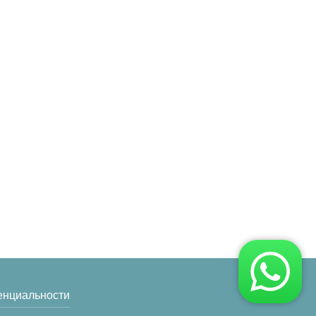
8 (925) 098-32-97
и
 оплата
8 (915) 414-5-915
оты
Обратный звонок
Московская область, г.
Апрелевка , ул.
Февральская, дом 10
Время работы: Пн.-Пт.: с
9.00 до 21.00
енциальности