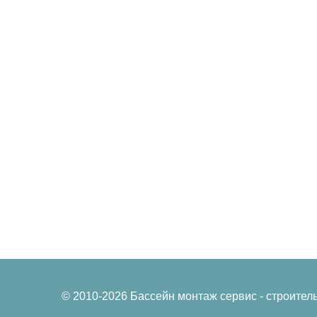
Композитные
Дезинфекция в
Сборно-разборные
Подогрев воды
бассейны
Пылесосы подв
Полипропиленовые
бассейна
бассейны
Фильтры и
Мозаичные бассейны
фильтровальны
установки
Пленочные бассейны
Общественные бассейны
© 2010-2026 Бассейн монтаж сервис - строител