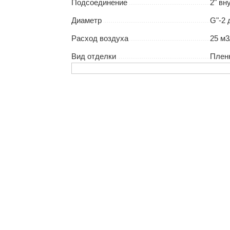
Подсоединение
2" вн
Диаметр
G"-2
Расход воздуха
25 м3
Вид отделки
Плен
ас остались вопр