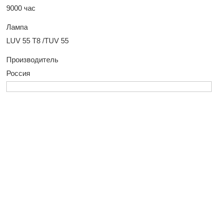
9000 час
Лампа
LUV 55 T8 /TUV 55
Производитель
Россия
У Вас остались
вопросы?
Оставьте заявку, и наш менеджер свяжется
с вами