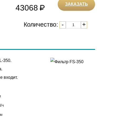
ЗАКАЗАТЬ
43068
Количество:
-
+
L-350.
а.
е входит.
м
3/ч
мм