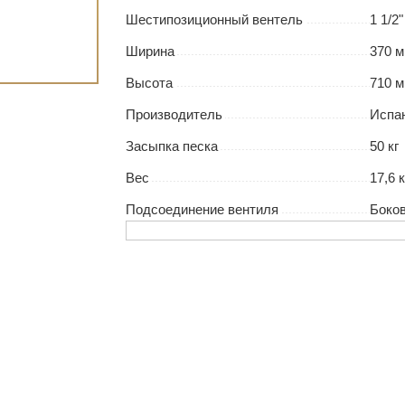
Шестипозиционный вентель
1 1/2"
Ширина
370 
Высота
710 
Производитель
Испа
Засыпка песка
50 кг
Вес
17,6 к
Подсоединение вентиля
Боко