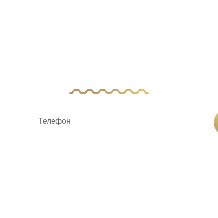
ас остались вопр
авьте заявку, и наш менеджер свяжется с 
ку «Отправить заявку», вы соглашаетесь на
обработку пер