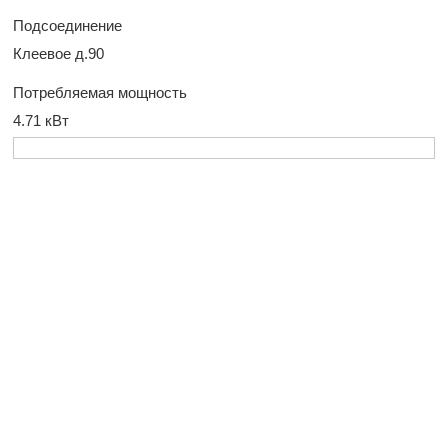
Подсоединение
Клеевое д.90
Потребляемая мощность
4.71 кВт
У Вас остались
вопросы?
Оставьте заявку, и наш менеджер свяжется
с вами