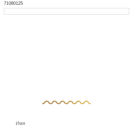
71080125
У Вас остались
вопросы?
Оставьте заявку, и наш менеджер свяжется
с вами