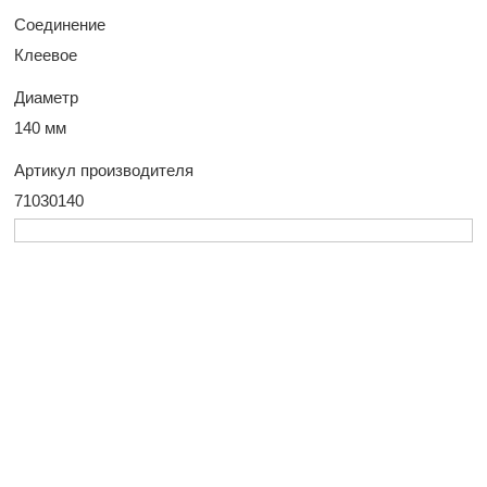
Соединение
Клеевое
Диаметр
140 мм
Артикул производителя
71030140
У Вас остались
вопросы?
Оставьте заявку, и наш менеджер свяжется