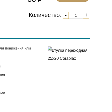
Количество:
-
+
ля понижения или
.
ния
вое