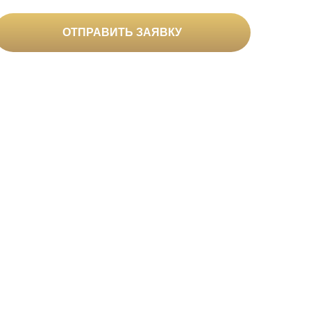
ОТПРАВИТЬ ЗАЯВКУ
сональных данных
пании
Контакты
8 (925) 098-32-97
и